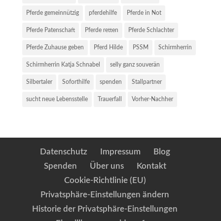
Pferde gemeinnützig
pferdehilfe
Pferde in Not
Pferde Patenschaft
Pferde retten
Pferde Schlachter
Pferde Zuhause geben
Pferd Hilde
PSSM
Schirmherrin
Schirmherrin Katja Schnabel
selly ganz souverän
Silbertaler
Soforthilfe
spenden
Stallpartner
sucht neue Lebensstelle
Trauerfall
Vorher-Nachher
Datenschutz
Impressum
Blog
Spenden
Über uns
Kontakt
Cookie-Richtlinie (EU)
Privatsphäre-Einstellungen ändern
Historie der Privatsphäre-Einstellungen