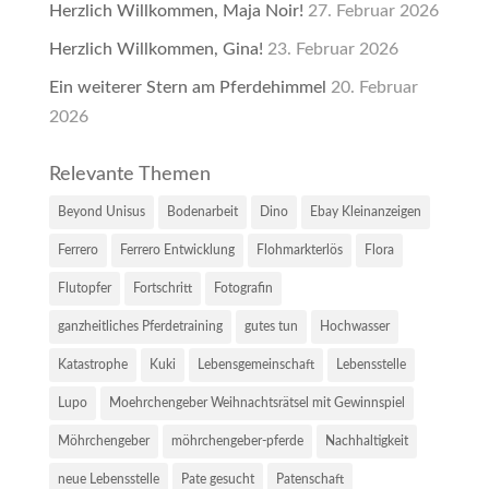
Herzlich Willkommen, Maja Noir!
27. Februar 2026
Herzlich Willkommen, Gina!
23. Februar 2026
Ein weiterer Stern am Pferdehimmel
20. Februar
2026
Relevante Themen
Beyond Unisus
Bodenarbeit
Dino
Ebay Kleinanzeigen
Ferrero
Ferrero Entwicklung
Flohmarkterlös
Flora
Flutopfer
Fortschritt
Fotografin
ganzheitliches Pferdetraining
gutes tun
Hochwasser
Katastrophe
Kuki
Lebensgemeinschaft
Lebensstelle
Lupo
Moehrchengeber Weihnachtsrätsel mit Gewinnspiel
Möhrchengeber
möhrchengeber-pferde
Nachhaltigkeit
neue Lebensstelle
Pate gesucht
Patenschaft