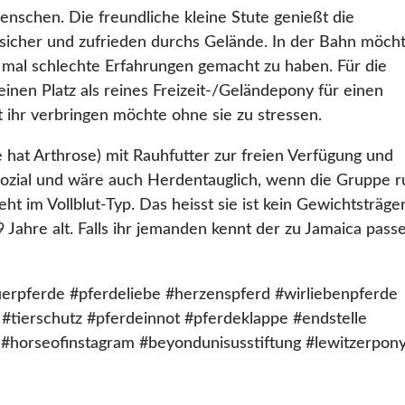
enschen. Die freundliche kleine Stute genießt die
 sicher und zufrieden durchs Gelände. In der Bahn möch
ie mal schlechte Erfahrungen gemacht zu haben. Für die
inen Platz als reines Freizeit-/Geländepony für einen
mit ihr verbringen möchte ohne sie zu stressen.
e hat Arthrose) mit Rauhfutter zur freien Verfügung und
sozial und wäre auch Herdentauglich, wenn die Gruppe r
eht im Vollblut-Typ. Das heisst sie ist kein Gewichtsträge
19 Jahre alt. Falls ihr jemanden kennt der zu Jamaica pass
erpferde #pferdeliebe #herzenspferd #wirliebenpferde
#tierschutz #pferdeinnot #pferdeklappe #endstelle
 #horseofinstagram #beyondunisusstiftung #lewitzerpon