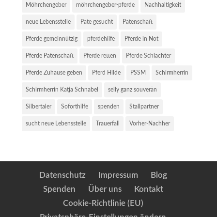
Möhrchengeber
möhrchengeber-pferde
Nachhaltigkeit
neue Lebensstelle
Pate gesucht
Patenschaft
Pferde gemeinnützig
pferdehilfe
Pferde in Not
Pferde Patenschaft
Pferde retten
Pferde Schlachter
Pferde Zuhause geben
Pferd Hilde
PSSM
Schirmherrin
Schirmherrin Katja Schnabel
selly ganz souverän
Silbertaler
Soforthilfe
spenden
Stallpartner
sucht neue Lebensstelle
Trauerfall
Vorher-Nachher
Datenschutz
Impressum
Blog
Spenden
Über uns
Kontakt
Cookie-Richtlinie (EU)