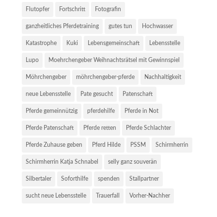
Flutopfer
Fortschritt
Fotografin
ganzheitliches Pferdetraining
gutes tun
Hochwasser
Katastrophe
Kuki
Lebensgemeinschaft
Lebensstelle
Lupo
Moehrchengeber Weihnachtsrätsel mit Gewinnspiel
Möhrchengeber
möhrchengeber-pferde
Nachhaltigkeit
neue Lebensstelle
Pate gesucht
Patenschaft
Pferde gemeinnützig
pferdehilfe
Pferde in Not
Pferde Patenschaft
Pferde retten
Pferde Schlachter
Pferde Zuhause geben
Pferd Hilde
PSSM
Schirmherrin
Schirmherrin Katja Schnabel
selly ganz souverän
Silbertaler
Soforthilfe
spenden
Stallpartner
sucht neue Lebensstelle
Trauerfall
Vorher-Nachher