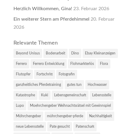
Herzlich Willkommen, Gina!
23. Februar 2026
Ein weiterer Stern am Pferdehimmel
20. Februar
2026
Relevante Themen
Beyond Unisus
Bodenarbeit
Dino
Ebay Kleinanzeigen
Ferrero
Ferrero Entwicklung
Flohmarkterlös
Flora
Flutopfer
Fortschritt
Fotografin
ganzheitliches Pferdetraining
gutes tun
Hochwasser
Katastrophe
Kuki
Lebensgemeinschaft
Lebensstelle
Lupo
Moehrchengeber Weihnachtsrätsel mit Gewinnspiel
Möhrchengeber
möhrchengeber-pferde
Nachhaltigkeit
neue Lebensstelle
Pate gesucht
Patenschaft