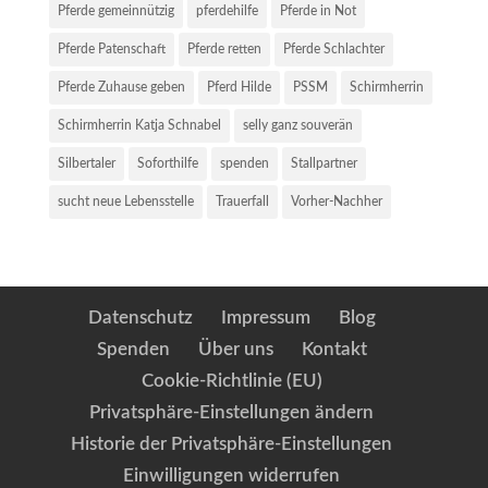
Pferde gemeinnützig
pferdehilfe
Pferde in Not
Pferde Patenschaft
Pferde retten
Pferde Schlachter
Pferde Zuhause geben
Pferd Hilde
PSSM
Schirmherrin
Schirmherrin Katja Schnabel
selly ganz souverän
Silbertaler
Soforthilfe
spenden
Stallpartner
sucht neue Lebensstelle
Trauerfall
Vorher-Nachher
Datenschutz
Impressum
Blog
Spenden
Über uns
Kontakt
Cookie-Richtlinie (EU)
Privatsphäre-Einstellungen ändern
Historie der Privatsphäre-Einstellungen
Einwilligungen widerrufen