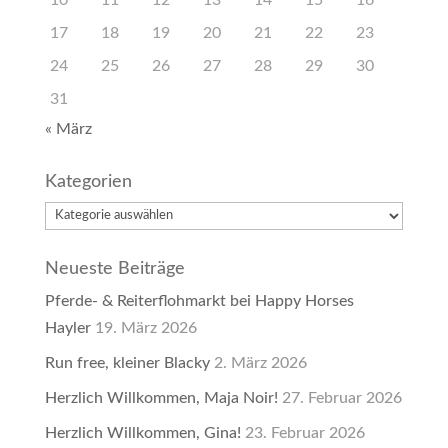
10
11
12
13
14
15
16
17
18
19
20
21
22
23
24
25
26
27
28
29
30
31
« März
Kategorien
Kategorien
Neueste Beiträge
Pferde- & Reiterflohmarkt bei Happy Horses
Hayler
19. März 2026
Run free, kleiner Blacky
2. März 2026
Herzlich Willkommen, Maja Noir!
27. Februar 2026
Herzlich Willkommen, Gina!
23. Februar 2026