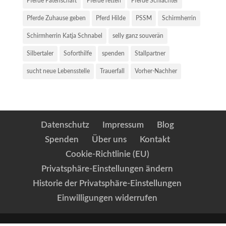
Pferde Patenschaft
Pferde retten
Pferde Schlachter
Pferde Zuhause geben
Pferd Hilde
PSSM
Schirmherrin
Schirmherrin Katja Schnabel
selly ganz souverän
Silbertaler
Soforthilfe
spenden
Stallpartner
sucht neue Lebensstelle
Trauerfall
Vorher-Nachher
Datenschutz
Impressum
Blog
Spenden
Über uns
Kontakt
Cookie-Richtlinie (EU)
Privatsphäre-Einstellungen ändern
Historie der Privatsphäre-Einstellungen
Einwilligungen widerrufen