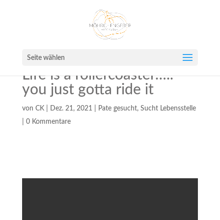
Seite wählen
Life is a rollercoaster…..
you just gotta ride it
von
CK
|
Dez. 21, 2021
|
Pate gesucht
,
Sucht Lebensstelle
|
0 Kommentare