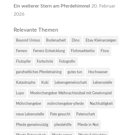
Ein weiterer Stern am Pferdehimmel
20. Februar
2026
Relevante Themen
Beyond Unisus
Bodenarbeit
Dino
Ebay Kleinanzeigen
Ferrero
Ferrero Entwicklung
Flohmarkterlös
Flora
Flutopfer
Fortschritt
Fotografin
ganzheitliches Pferdetraining
gutes tun
Hochwasser
Katastrophe
Kuki
Lebensgemeinschaft
Lebensstelle
Lupo
Moehrchengeber Weihnachtsrätsel mit Gewinnspiel
Möhrchengeber
möhrchengeber-pferde
Nachhaltigkeit
neue Lebensstelle
Pate gesucht
Patenschaft
Pferde gemeinnützig
pferdehilfe
Pferde in Not