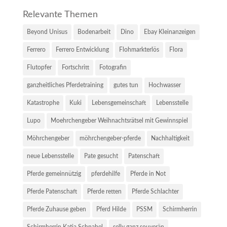
Relevante Themen
Beyond Unisus
Bodenarbeit
Dino
Ebay Kleinanzeigen
Ferrero
Ferrero Entwicklung
Flohmarkterlös
Flora
Flutopfer
Fortschritt
Fotografin
ganzheitliches Pferdetraining
gutes tun
Hochwasser
Katastrophe
Kuki
Lebensgemeinschaft
Lebensstelle
Lupo
Moehrchengeber Weihnachtsrätsel mit Gewinnspiel
Möhrchengeber
möhrchengeber-pferde
Nachhaltigkeit
neue Lebensstelle
Pate gesucht
Patenschaft
Pferde gemeinnützig
pferdehilfe
Pferde in Not
Pferde Patenschaft
Pferde retten
Pferde Schlachter
Pferde Zuhause geben
Pferd Hilde
PSSM
Schirmherrin