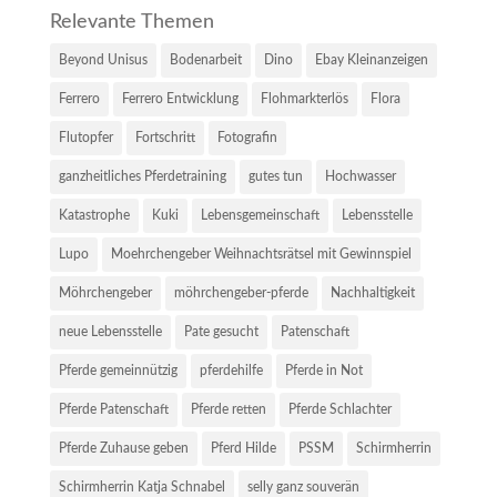
Relevante Themen
Beyond Unisus
Bodenarbeit
Dino
Ebay Kleinanzeigen
Ferrero
Ferrero Entwicklung
Flohmarkterlös
Flora
Flutopfer
Fortschritt
Fotografin
ganzheitliches Pferdetraining
gutes tun
Hochwasser
Katastrophe
Kuki
Lebensgemeinschaft
Lebensstelle
Lupo
Moehrchengeber Weihnachtsrätsel mit Gewinnspiel
Möhrchengeber
möhrchengeber-pferde
Nachhaltigkeit
neue Lebensstelle
Pate gesucht
Patenschaft
Pferde gemeinnützig
pferdehilfe
Pferde in Not
Pferde Patenschaft
Pferde retten
Pferde Schlachter
Pferde Zuhause geben
Pferd Hilde
PSSM
Schirmherrin
Schirmherrin Katja Schnabel
selly ganz souverän