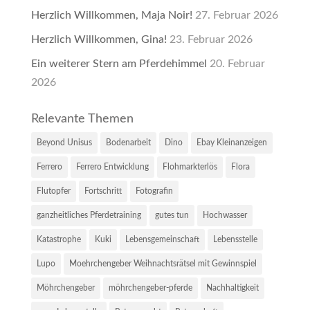
Herzlich Willkommen, Maja Noir!
27. Februar 2026
Herzlich Willkommen, Gina!
23. Februar 2026
Ein weiterer Stern am Pferdehimmel
20. Februar
2026
Relevante Themen
Beyond Unisus
Bodenarbeit
Dino
Ebay Kleinanzeigen
Ferrero
Ferrero Entwicklung
Flohmarkterlös
Flora
Flutopfer
Fortschritt
Fotografin
ganzheitliches Pferdetraining
gutes tun
Hochwasser
Katastrophe
Kuki
Lebensgemeinschaft
Lebensstelle
Lupo
Moehrchengeber Weihnachtsrätsel mit Gewinnspiel
Möhrchengeber
möhrchengeber-pferde
Nachhaltigkeit