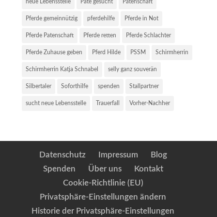
neue Lebensstelle
Pate gesucht
Patenschaft
Pferde gemeinnützig
pferdehilfe
Pferde in Not
Pferde Patenschaft
Pferde retten
Pferde Schlachter
Pferde Zuhause geben
Pferd Hilde
PSSM
Schirmherrin
Schirmherrin Katja Schnabel
selly ganz souverän
Silbertaler
Soforthilfe
spenden
Stallpartner
sucht neue Lebensstelle
Trauerfall
Vorher-Nachher
Datenschutz
Impressum
Blog
Spenden
Über uns
Kontakt
Cookie-Richtlinie (EU)
Privatsphäre-Einstellungen ändern
Historie der Privatsphäre-Einstellungen