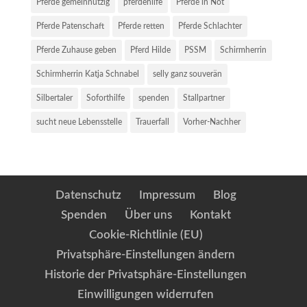
Pferde gemeinnützig
pferdehilfe
Pferde in Not
Pferde Patenschaft
Pferde retten
Pferde Schlachter
Pferde Zuhause geben
Pferd Hilde
PSSM
Schirmherrin
Schirmherrin Katja Schnabel
selly ganz souverän
Silbertaler
Soforthilfe
spenden
Stallpartner
sucht neue Lebensstelle
Trauerfall
Vorher-Nachher
Datenschutz
Impressum
Blog
Spenden
Über uns
Kontakt
Cookie-Richtlinie (EU)
Privatsphäre-Einstellungen ändern
Historie der Privatsphäre-Einstellungen
Einwilligungen widerrufen