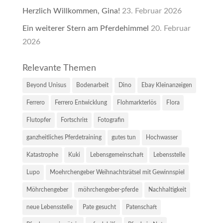
Herzlich Willkommen, Gina!
23. Februar 2026
Ein weiterer Stern am Pferdehimmel
20. Februar
2026
Relevante Themen
Beyond Unisus
Bodenarbeit
Dino
Ebay Kleinanzeigen
Ferrero
Ferrero Entwicklung
Flohmarkterlös
Flora
Flutopfer
Fortschritt
Fotografin
ganzheitliches Pferdetraining
gutes tun
Hochwasser
Katastrophe
Kuki
Lebensgemeinschaft
Lebensstelle
Lupo
Moehrchengeber Weihnachtsrätsel mit Gewinnspiel
Möhrchengeber
möhrchengeber-pferde
Nachhaltigkeit
neue Lebensstelle
Pate gesucht
Patenschaft