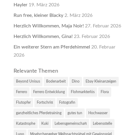
Hayler
19. März 2026
Run free, kleiner Blacky
2. März 2026
Herzlich Willkommen, Maja Noir!
27. Februar 2026
Herzlich Willkommen, Gina!
23. Februar 2026
Ein weiterer Stern am Pferdehimmel
20. Februar
2026
Relevante Themen
Beyond Unisus
Bodenarbeit
Dino
Ebay Kleinanzeigen
Ferrero
Ferrero Entwicklung
Flohmarkterlös
Flora
Flutopfer
Fortschritt
Fotografin
ganzheitliches Pferdetraining
gutes tun
Hochwasser
Katastrophe
Kuki
Lebensgemeinschaft
Lebensstelle
Lupo
Moehrchengeber Weihnachtsrätsel mit Gewinnspiel