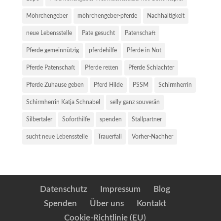
Möhrchengeber
möhrchengeber-pferde
Nachhaltigkeit
neue Lebensstelle
Pate gesucht
Patenschaft
Pferde gemeinnützig
pferdehilfe
Pferde in Not
Pferde Patenschaft
Pferde retten
Pferde Schlachter
Pferde Zuhause geben
Pferd Hilde
PSSM
Schirmherrin
Schirmherrin Katja Schnabel
selly ganz souverän
Silbertaler
Soforthilfe
spenden
Stallpartner
sucht neue Lebensstelle
Trauerfall
Vorher-Nachher
Datenschutz
Impressum
Blog
Spenden
Über uns
Kontakt
Cookie-Richtlinie (EU)