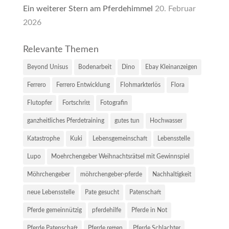
Ein weiterer Stern am Pferdehimmel
20. Februar
2026
Relevante Themen
Beyond Unisus
Bodenarbeit
Dino
Ebay Kleinanzeigen
Ferrero
Ferrero Entwicklung
Flohmarkterlös
Flora
Flutopfer
Fortschritt
Fotografin
ganzheitliches Pferdetraining
gutes tun
Hochwasser
Katastrophe
Kuki
Lebensgemeinschaft
Lebensstelle
Lupo
Moehrchengeber Weihnachtsrätsel mit Gewinnspiel
Möhrchengeber
möhrchengeber-pferde
Nachhaltigkeit
neue Lebensstelle
Pate gesucht
Patenschaft
Pferde gemeinnützig
pferdehilfe
Pferde in Not
Pferde Patenschaft
Pferde retten
Pferde Schlachter