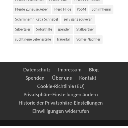
Pferde Zuhause geben
Pferd Hilde
PSSM
Schirmherrin
Schirmherrin Katja Schnabel
selly ganz souverän
Silbertaler
Soforthilfe
spenden
Stallpartner
sucht neue Lebensstelle
Trauerfall
Vorher-Nachher
Datenschutz
Impressum
Blog
Spenden
Über uns
Kontakt
Cookie-Richtlinie (EU)
Privatsphäre-Einstellungen ändern
Historie der Privatsphäre-Einstellungen
Einwilligungen widerrufen