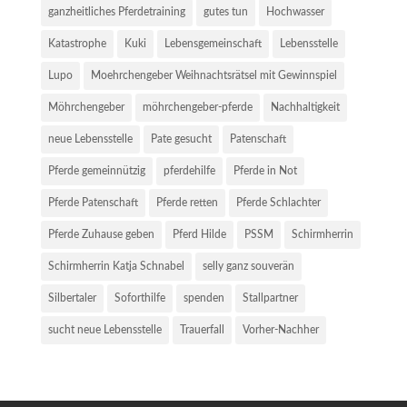
ganzheitliches Pferdetraining
gutes tun
Hochwasser
Katastrophe
Kuki
Lebensgemeinschaft
Lebensstelle
Lupo
Moehrchengeber Weihnachtsrätsel mit Gewinnspiel
Möhrchengeber
möhrchengeber-pferde
Nachhaltigkeit
neue Lebensstelle
Pate gesucht
Patenschaft
Pferde gemeinnützig
pferdehilfe
Pferde in Not
Pferde Patenschaft
Pferde retten
Pferde Schlachter
Pferde Zuhause geben
Pferd Hilde
PSSM
Schirmherrin
Schirmherrin Katja Schnabel
selly ganz souverän
Silbertaler
Soforthilfe
spenden
Stallpartner
sucht neue Lebensstelle
Trauerfall
Vorher-Nachher