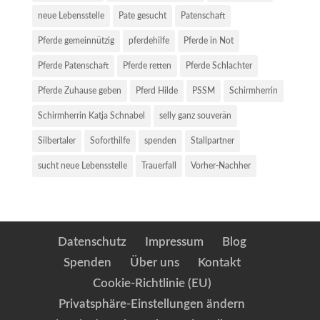
neue Lebensstelle
Pate gesucht
Patenschaft
Pferde gemeinnützig
pferdehilfe
Pferde in Not
Pferde Patenschaft
Pferde retten
Pferde Schlachter
Pferde Zuhause geben
Pferd Hilde
PSSM
Schirmherrin
Schirmherrin Katja Schnabel
selly ganz souverän
Silbertaler
Soforthilfe
spenden
Stallpartner
sucht neue Lebensstelle
Trauerfall
Vorher-Nachher
Datenschutz
Impressum
Blog
Spenden
Über uns
Kontakt
Cookie-Richtlinie (EU)
Privatsphäre-Einstellungen ändern