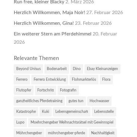
Run free, kleiner Blacky
2. März 2026
Herzlich Willkommen, Maja Noir!
27. Februar 2026
Herzlich Willkommen, Gina!
23. Februar 2026
Ein weiterer Stern am Pferdehimmel
20. Februar
2026
Relevante Themen
Beyond Unisus
Bodenarbeit
Dino
Ebay Kleinanzeigen
Ferrero
Ferrero Entwicklung
Flohmarkterlös
Flora
Flutopfer
Fortschritt
Fotografin
ganzheitliches Pferdetraining
gutes tun
Hochwasser
Katastrophe
Kuki
Lebensgemeinschaft
Lebensstelle
Lupo
Moehrchengeber Weihnachtsrätsel mit Gewinnspiel
Möhrchengeber
möhrchengeber-pferde
Nachhaltigkeit