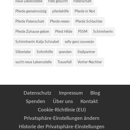
neue Lebensstelle
Pate gesucht
Patenschaft
Pferde gemeinnützig
pferdehilfe
Pferde in Not
Pferde Patenschaft
Pferde retten
Pferde Schlachter
Pferde Zuhause geben
Pferd Hilde
PSSM
Schirmherrin
Schirmherrin Katja Schnabel
selly ganz souverän
Silbertaler
Soforthilfe
spenden
Stallpartner
sucht neue Lebensstelle
Trauerfall
Vorher-Nachher
Datenschutz
Impressum
Blog
Spenden
Über uns
Kontakt
Cookie-Richtlinie (EU)
Privatsphäre-Einstellungen ändern
Historie der Privatsphäre-Einstellungen