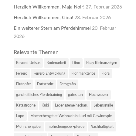
Herzlich Willkommen, Maja Noir!
27. Februar 2026
Herzlich Willkommen, Gina!
23. Februar 2026
Ein weiterer Stern am Pferdehimmel
20. Februar
2026
Relevante Themen
Beyond Unisus
Bodenarbeit
Dino
Ebay Kleinanzeigen
Ferrero
Ferrero Entwicklung
Flohmarkterlös
Flora
Flutopfer
Fortschritt
Fotografin
ganzheitliches Pferdetraining
gutes tun
Hochwasser
Katastrophe
Kuki
Lebensgemeinschaft
Lebensstelle
Lupo
Moehrchengeber Weihnachtsrätsel mit Gewinnspiel
Möhrchengeber
möhrchengeber-pferde
Nachhaltigkeit