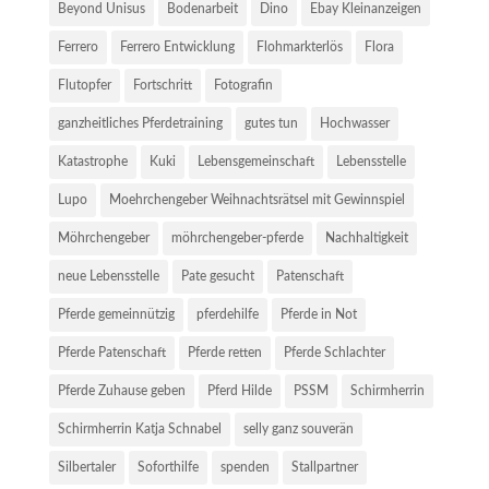
Beyond Unisus
Bodenarbeit
Dino
Ebay Kleinanzeigen
Ferrero
Ferrero Entwicklung
Flohmarkterlös
Flora
Flutopfer
Fortschritt
Fotografin
ganzheitliches Pferdetraining
gutes tun
Hochwasser
Katastrophe
Kuki
Lebensgemeinschaft
Lebensstelle
Lupo
Moehrchengeber Weihnachtsrätsel mit Gewinnspiel
Möhrchengeber
möhrchengeber-pferde
Nachhaltigkeit
neue Lebensstelle
Pate gesucht
Patenschaft
Pferde gemeinnützig
pferdehilfe
Pferde in Not
Pferde Patenschaft
Pferde retten
Pferde Schlachter
Pferde Zuhause geben
Pferd Hilde
PSSM
Schirmherrin
Schirmherrin Katja Schnabel
selly ganz souverän
Silbertaler
Soforthilfe
spenden
Stallpartner