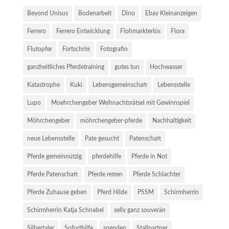
Beyond Unisus
Bodenarbeit
Dino
Ebay Kleinanzeigen
Ferrero
Ferrero Entwicklung
Flohmarkterlös
Flora
Flutopfer
Fortschritt
Fotografin
ganzheitliches Pferdetraining
gutes tun
Hochwasser
Katastrophe
Kuki
Lebensgemeinschaft
Lebensstelle
Lupo
Moehrchengeber Weihnachtsrätsel mit Gewinnspiel
Möhrchengeber
möhrchengeber-pferde
Nachhaltigkeit
neue Lebensstelle
Pate gesucht
Patenschaft
Pferde gemeinnützig
pferdehilfe
Pferde in Not
Pferde Patenschaft
Pferde retten
Pferde Schlachter
Pferde Zuhause geben
Pferd Hilde
PSSM
Schirmherrin
Schirmherrin Katja Schnabel
selly ganz souverän
Silbertaler
Soforthilfe
spenden
Stallpartner