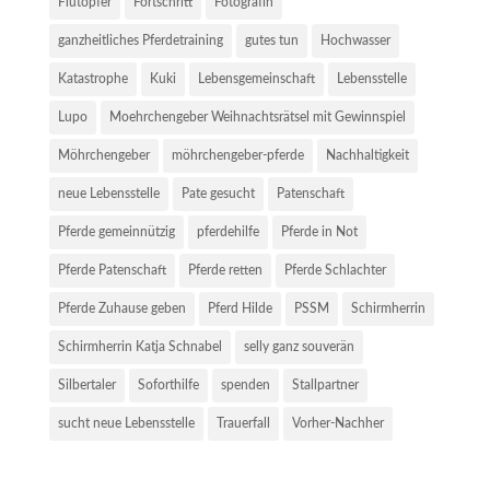
Flutopfer
Fortschritt
Fotografin
ganzheitliches Pferdetraining
gutes tun
Hochwasser
Katastrophe
Kuki
Lebensgemeinschaft
Lebensstelle
Lupo
Moehrchengeber Weihnachtsrätsel mit Gewinnspiel
Möhrchengeber
möhrchengeber-pferde
Nachhaltigkeit
neue Lebensstelle
Pate gesucht
Patenschaft
Pferde gemeinnützig
pferdehilfe
Pferde in Not
Pferde Patenschaft
Pferde retten
Pferde Schlachter
Pferde Zuhause geben
Pferd Hilde
PSSM
Schirmherrin
Schirmherrin Katja Schnabel
selly ganz souverän
Silbertaler
Soforthilfe
spenden
Stallpartner
sucht neue Lebensstelle
Trauerfall
Vorher-Nachher