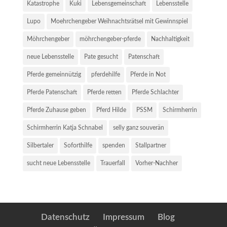
Katastrophe
Kuki
Lebensgemeinschaft
Lebensstelle
Lupo
Moehrchengeber Weihnachtsrätsel mit Gewinnspiel
Möhrchengeber
möhrchengeber-pferde
Nachhaltigkeit
neue Lebensstelle
Pate gesucht
Patenschaft
Pferde gemeinnützig
pferdehilfe
Pferde in Not
Pferde Patenschaft
Pferde retten
Pferde Schlachter
Pferde Zuhause geben
Pferd Hilde
PSSM
Schirmherrin
Schirmherrin Katja Schnabel
selly ganz souverän
Silbertaler
Soforthilfe
spenden
Stallpartner
sucht neue Lebensstelle
Trauerfall
Vorher-Nachher
Datenschutz
Impressum
Blog