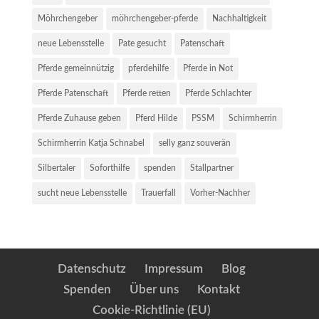
Möhrchengeber
möhrchengeber-pferde
Nachhaltigkeit
neue Lebensstelle
Pate gesucht
Patenschaft
Pferde gemeinnützig
pferdehilfe
Pferde in Not
Pferde Patenschaft
Pferde retten
Pferde Schlachter
Pferde Zuhause geben
Pferd Hilde
PSSM
Schirmherrin
Schirmherrin Katja Schnabel
selly ganz souverän
Silbertaler
Soforthilfe
spenden
Stallpartner
sucht neue Lebensstelle
Trauerfall
Vorher-Nachher
Datenschutz
Impressum
Blog
Spenden
Über uns
Kontakt
Cookie-Richtlinie (EU)