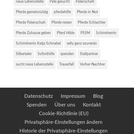
neue Lebensstelle
Pate gesucht
Patenschaft
Pferde gemeinnützig
pferdehilfe
Pferde in Not
Pferde Patenschaft
Pferde retten
Pferde Schlachter
Pferde Zuhause geben
Pferd Hilde
PSSM
Schirmherrin
Schirmherrin Katja Schnabel
selly ganz souverän
Silbertaler
Soforthilfe
spenden
Stallpartner
sucht neue Lebensstelle
Trauerfall
Vorher-Nachher
Datenschutz
Impressum
Blog
Spenden
Über uns
Kontakt
Cookie-Richtlinie (EU)
Privatsphäre-Einstellungen ändern
Historie der Privatsphäre-Einstellungen