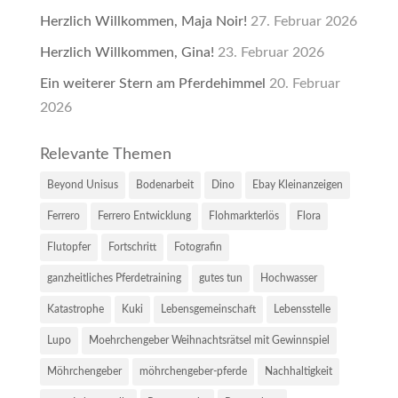
Herzlich Willkommen, Maja Noir!
27. Februar 2026
Herzlich Willkommen, Gina!
23. Februar 2026
Ein weiterer Stern am Pferdehimmel
20. Februar
2026
Relevante Themen
Beyond Unisus
Bodenarbeit
Dino
Ebay Kleinanzeigen
Ferrero
Ferrero Entwicklung
Flohmarkterlös
Flora
Flutopfer
Fortschritt
Fotografin
ganzheitliches Pferdetraining
gutes tun
Hochwasser
Katastrophe
Kuki
Lebensgemeinschaft
Lebensstelle
Lupo
Moehrchengeber Weihnachtsrätsel mit Gewinnspiel
Möhrchengeber
möhrchengeber-pferde
Nachhaltigkeit