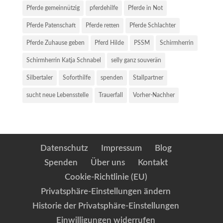
Pferde gemeinnützig
pferdehilfe
Pferde in Not
Pferde Patenschaft
Pferde retten
Pferde Schlachter
Pferde Zuhause geben
Pferd Hilde
PSSM
Schirmherrin
Schirmherrin Katja Schnabel
selly ganz souverän
Silbertaler
Soforthilfe
spenden
Stallpartner
sucht neue Lebensstelle
Trauerfall
Vorher-Nachher
Datenschutz
Impressum
Blog
Spenden
Über uns
Kontakt
Cookie-Richtlinie (EU)
Privatsphäre-Einstellungen ändern
Historie der Privatsphäre-Einstellungen
Einwilligungen widerrufen