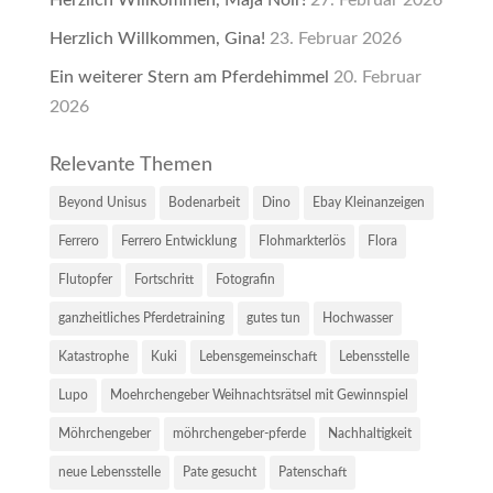
Herzlich Willkommen, Gina!
23. Februar 2026
Ein weiterer Stern am Pferdehimmel
20. Februar
2026
Relevante Themen
Beyond Unisus
Bodenarbeit
Dino
Ebay Kleinanzeigen
Ferrero
Ferrero Entwicklung
Flohmarkterlös
Flora
Flutopfer
Fortschritt
Fotografin
ganzheitliches Pferdetraining
gutes tun
Hochwasser
Katastrophe
Kuki
Lebensgemeinschaft
Lebensstelle
Lupo
Moehrchengeber Weihnachtsrätsel mit Gewinnspiel
Möhrchengeber
möhrchengeber-pferde
Nachhaltigkeit
neue Lebensstelle
Pate gesucht
Patenschaft