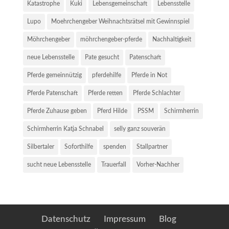
Katastrophe
Kuki
Lebensgemeinschaft
Lebensstelle
Lupo
Moehrchengeber Weihnachtsrätsel mit Gewinnspiel
Möhrchengeber
möhrchengeber-pferde
Nachhaltigkeit
neue Lebensstelle
Pate gesucht
Patenschaft
Pferde gemeinnützig
pferdehilfe
Pferde in Not
Pferde Patenschaft
Pferde retten
Pferde Schlachter
Pferde Zuhause geben
Pferd Hilde
PSSM
Schirmherrin
Schirmherrin Katja Schnabel
selly ganz souverän
Silbertaler
Soforthilfe
spenden
Stallpartner
sucht neue Lebensstelle
Trauerfall
Vorher-Nachher
Datenschutz
Impressum
Blog