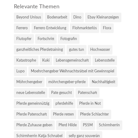
Relevante Themen
Beyond Unisus
Bodenarbeit
Dino
Ebay Kleinanzeigen
Ferrero
Ferrero Entwicklung
Flohmarkterlös
Flora
Flutopfer
Fortschritt
Fotografin
ganzheitliches Pferdetraining
gutes tun
Hochwasser
Katastrophe
Kuki
Lebensgemeinschaft
Lebensstelle
Lupo
Moehrchengeber Weihnachtsrätsel mit Gewinnspiel
Möhrchengeber
möhrchengeber-pferde
Nachhaltigkeit
neue Lebensstelle
Pate gesucht
Patenschaft
Pferde gemeinnützig
pferdehilfe
Pferde in Not
Pferde Patenschaft
Pferde retten
Pferde Schlachter
Pferde Zuhause geben
Pferd Hilde
PSSM
Schirmherrin
Schirmherrin Katja Schnabel
selly ganz souverän