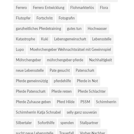
Ferrero
Ferrero Entwicklung
Flohmarkterlös
Flora
Flutopfer
Fortschritt
Fotografin
ganzheitliches Pferdetraining
gutes tun
Hochwasser
Katastrophe
Kuki
Lebensgemeinschaft
Lebensstelle
Lupo
Moehrchengeber Weihnachtsrätsel mit Gewinnspiel
Möhrchengeber
möhrchengeber-pferde
Nachhaltigkeit
neue Lebensstelle
Pate gesucht
Patenschaft
Pferde gemeinnützig
pferdehilfe
Pferde in Not
Pferde Patenschaft
Pferde retten
Pferde Schlachter
Pferde Zuhause geben
Pferd Hilde
PSSM
Schirmherrin
Schirmherrin Katja Schnabel
selly ganz souverän
Silbertaler
Soforthilfe
spenden
Stallpartner
sucht neue Lebensstelle
Trauerfall
Vorher-Nachher