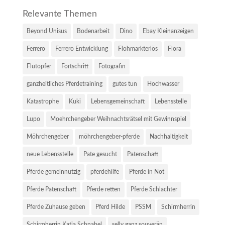
Relevante Themen
Beyond Unisus
Bodenarbeit
Dino
Ebay Kleinanzeigen
Ferrero
Ferrero Entwicklung
Flohmarkterlös
Flora
Flutopfer
Fortschritt
Fotografin
ganzheitliches Pferdetraining
gutes tun
Hochwasser
Katastrophe
Kuki
Lebensgemeinschaft
Lebensstelle
Lupo
Moehrchengeber Weihnachtsrätsel mit Gewinnspiel
Möhrchengeber
möhrchengeber-pferde
Nachhaltigkeit
neue Lebensstelle
Pate gesucht
Patenschaft
Pferde gemeinnützig
pferdehilfe
Pferde in Not
Pferde Patenschaft
Pferde retten
Pferde Schlachter
Pferde Zuhause geben
Pferd Hilde
PSSM
Schirmherrin
Schirmherrin Katja Schnabel
selly ganz souverän