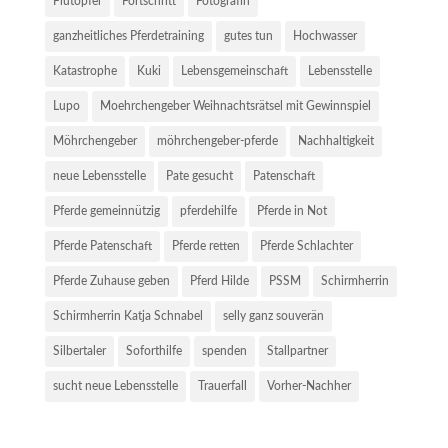
Flutopfer
Fortschritt
Fotografin
ganzheitliches Pferdetraining
gutes tun
Hochwasser
Katastrophe
Kuki
Lebensgemeinschaft
Lebensstelle
Lupo
Moehrchengeber Weihnachtsrätsel mit Gewinnspiel
Möhrchengeber
möhrchengeber-pferde
Nachhaltigkeit
neue Lebensstelle
Pate gesucht
Patenschaft
Pferde gemeinnützig
pferdehilfe
Pferde in Not
Pferde Patenschaft
Pferde retten
Pferde Schlachter
Pferde Zuhause geben
Pferd Hilde
PSSM
Schirmherrin
Schirmherrin Katja Schnabel
selly ganz souverän
Silbertaler
Soforthilfe
spenden
Stallpartner
sucht neue Lebensstelle
Trauerfall
Vorher-Nachher