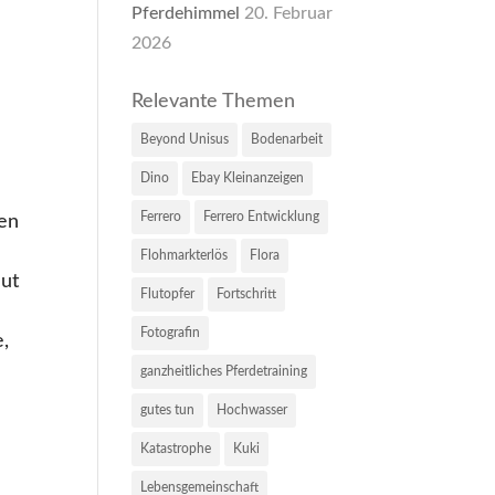
Pferdehimmel
20. Februar
2026
Relevante Themen
Beyond Unisus
Bodenarbeit
r
Dino
Ebay Kleinanzeigen
Ferrero
Ferrero Entwicklung
men
Flohmarkterlös
Flora
Mut
Flutopfer
Fortschritt
Fotografin
e,
ganzheitliches Pferdetraining
gutes tun
Hochwasser
Katastrophe
Kuki
Lebensgemeinschaft