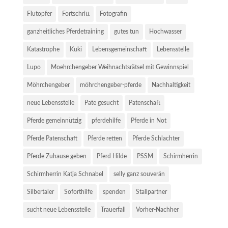
Flutopfer
Fortschritt
Fotografin
ganzheitliches Pferdetraining
gutes tun
Hochwasser
Katastrophe
Kuki
Lebensgemeinschaft
Lebensstelle
Lupo
Moehrchengeber Weihnachtsrätsel mit Gewinnspiel
Möhrchengeber
möhrchengeber-pferde
Nachhaltigkeit
neue Lebensstelle
Pate gesucht
Patenschaft
Pferde gemeinnützig
pferdehilfe
Pferde in Not
Pferde Patenschaft
Pferde retten
Pferde Schlachter
Pferde Zuhause geben
Pferd Hilde
PSSM
Schirmherrin
Schirmherrin Katja Schnabel
selly ganz souverän
Silbertaler
Soforthilfe
spenden
Stallpartner
sucht neue Lebensstelle
Trauerfall
Vorher-Nachher