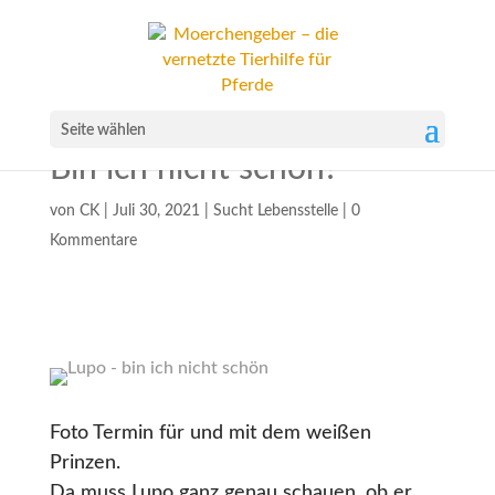
Seite wählen
Bin ich nicht schön?
von
CK
|
Juli 30, 2021
|
Sucht Lebensstelle
|
0
Kommentare
Foto Termin für und mit dem weißen
Prinzen.
Da muss Lupo ganz genau schauen, ob er