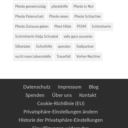
Pferde gemeinnützig
pferdehilfe
Pferde in Not
Pferde Patenschaft
Pferde retten
Pferde Schlachter
Pferde Zuhause geben
Pferd Hilde
PSSM
Schirmherrin
Schirmherrin Katja Schnabel
selly ganz souverän
Silbertaler
Soforthilfe
spenden
Stallpartner
sucht neue Lebensstelle
Trauerfall
Vorher-Nachher
Datenschutz
Impressum
Blog
Spenden
Über uns
Kontakt
Cookie-Richtlinie (EU)
Privatsphäre-Einstellungen ändern
Historie der Privatsphäre-Einstellungen