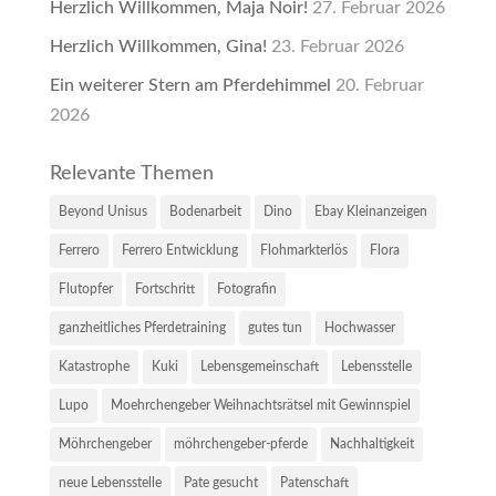
Herzlich Willkommen, Maja Noir!
27. Februar 2026
Herzlich Willkommen, Gina!
23. Februar 2026
Ein weiterer Stern am Pferdehimmel
20. Februar
2026
Relevante Themen
Beyond Unisus
Bodenarbeit
Dino
Ebay Kleinanzeigen
Ferrero
Ferrero Entwicklung
Flohmarkterlös
Flora
Flutopfer
Fortschritt
Fotografin
ganzheitliches Pferdetraining
gutes tun
Hochwasser
Katastrophe
Kuki
Lebensgemeinschaft
Lebensstelle
Lupo
Moehrchengeber Weihnachtsrätsel mit Gewinnspiel
Möhrchengeber
möhrchengeber-pferde
Nachhaltigkeit
neue Lebensstelle
Pate gesucht
Patenschaft