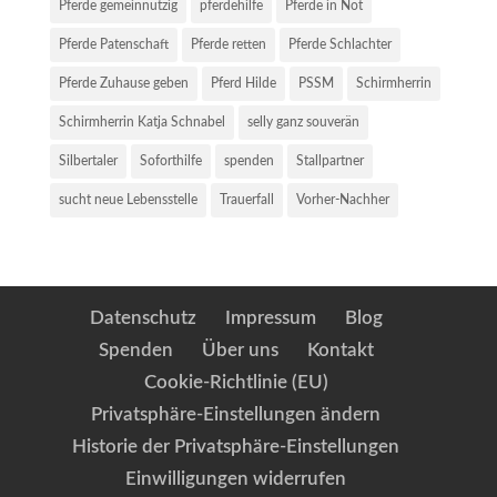
Pferde gemeinnützig
pferdehilfe
Pferde in Not
Pferde Patenschaft
Pferde retten
Pferde Schlachter
Pferde Zuhause geben
Pferd Hilde
PSSM
Schirmherrin
Schirmherrin Katja Schnabel
selly ganz souverän
Silbertaler
Soforthilfe
spenden
Stallpartner
sucht neue Lebensstelle
Trauerfall
Vorher-Nachher
Datenschutz
Impressum
Blog
Spenden
Über uns
Kontakt
Cookie-Richtlinie (EU)
Privatsphäre-Einstellungen ändern
Historie der Privatsphäre-Einstellungen
Einwilligungen widerrufen