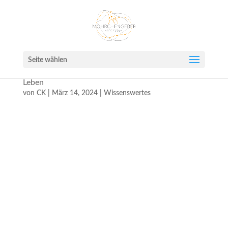
Seite wählen
Der 10 jährige Spanier Molli sucht einen Platz fürs
Leben
von
CK
|
März 14, 2024
|
Wissenswertes