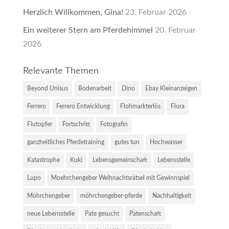
Herzlich Willkommen, Gina!
23. Februar 2026
Ein weiterer Stern am Pferdehimmel
20. Februar
2026
Relevante Themen
Beyond Unisus
Bodenarbeit
Dino
Ebay Kleinanzeigen
Ferrero
Ferrero Entwicklung
Flohmarkterlös
Flora
Flutopfer
Fortschritt
Fotografin
ganzheitliches Pferdetraining
gutes tun
Hochwasser
Katastrophe
Kuki
Lebensgemeinschaft
Lebensstelle
Lupo
Moehrchengeber Weihnachtsrätsel mit Gewinnspiel
Möhrchengeber
möhrchengeber-pferde
Nachhaltigkeit
neue Lebensstelle
Pate gesucht
Patenschaft