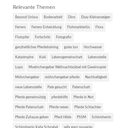
Relevante Themen
Beyond Unisus
Bodenarbeit
Dino
Ebay Kleinanzeigen
Ferrero
Ferrero Entwicklung
Flohmarkterlös
Flora
Flutopfer
Fortschritt
Fotografin
ganzheitliches Pferdetraining
gutes tun
Hochwasser
Katastrophe
Kuki
Lebensgemeinschaft
Lebensstelle
Lupo
Moehrchengeber Weihnachtsrätsel mit Gewinnspiel
Möhrchengeber
möhrchengeber-pferde
Nachhaltigkeit
neue Lebensstelle
Pate gesucht
Patenschaft
Pferde gemeinnützig
pferdehilfe
Pferde in Not
Pferde Patenschaft
Pferde retten
Pferde Schlachter
Pferde Zuhause geben
Pferd Hilde
PSSM
Schirmherrin
Schirmherrin Katja Schnabel
selly ganz souverän