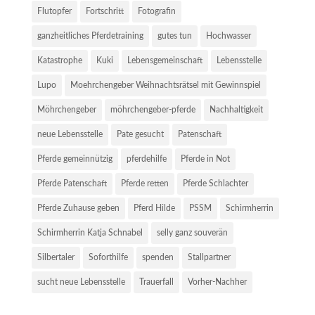
Flutopfer
Fortschritt
Fotografin
ganzheitliches Pferdetraining
gutes tun
Hochwasser
Katastrophe
Kuki
Lebensgemeinschaft
Lebensstelle
Lupo
Moehrchengeber Weihnachtsrätsel mit Gewinnspiel
Möhrchengeber
möhrchengeber-pferde
Nachhaltigkeit
neue Lebensstelle
Pate gesucht
Patenschaft
Pferde gemeinnützig
pferdehilfe
Pferde in Not
Pferde Patenschaft
Pferde retten
Pferde Schlachter
Pferde Zuhause geben
Pferd Hilde
PSSM
Schirmherrin
Schirmherrin Katja Schnabel
selly ganz souverän
Silbertaler
Soforthilfe
spenden
Stallpartner
sucht neue Lebensstelle
Trauerfall
Vorher-Nachher