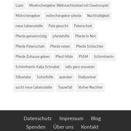
Lupo
Moehrchengeber Weihnachtsrätsel mit Gewinnspiel
Möhrchengeber
möhrchengeber-pferde
Nachhaltigkeit
neue Lebensstelle
Pate gesucht
Patenschaft
Pferde gemeinnützig
pferdehilfe
Pferde in Not
Pferde Patenschaft
Pferde retten
Pferde Schlachter
Pferde Zuhause geben
Pferd Hilde
PSSM
Schirmherrin
Schirmherrin Katja Schnabel
selly ganz souverän
Silbertaler
Soforthilfe
spenden
Stallpartner
sucht neue Lebensstelle
Trauerfall
Vorher-Nachher
Datenschutz
Impressum
Blog
Spenden
Über uns
Kontakt