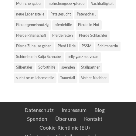
Möhrchengeber
möhrchengeber-pferde
Nachhaltigkeit
neue Lebensstelle
Pate gesucht
Patenschaft
Pferde gemeinnützig
pferdehilfe
Pferde in Not
Pferde Patenschaft
Pferde retten
Pferde Schlachter
Pferde Zuhause geben
Pferd Hilde
PSSM
Schirmherrin
Schirmherrin Katja Schnabel
selly ganz souverän
Silbertaler
Soforthilfe
spenden
Stallpartner
sucht neue Lebensstelle
Trauerfall
Vorher-Nachher
Datenschutz
Impressum
Blog
Spenden
Über uns
Kontakt
Cookie-Richtlinie (EU)