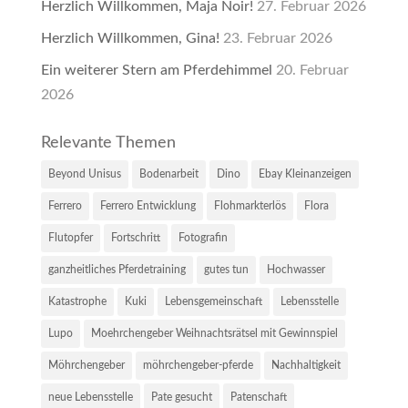
Herzlich Willkommen, Maja Noir!
27. Februar 2026
Herzlich Willkommen, Gina!
23. Februar 2026
Ein weiterer Stern am Pferdehimmel
20. Februar
2026
Relevante Themen
Beyond Unisus
Bodenarbeit
Dino
Ebay Kleinanzeigen
Ferrero
Ferrero Entwicklung
Flohmarkterlös
Flora
Flutopfer
Fortschritt
Fotografin
ganzheitliches Pferdetraining
gutes tun
Hochwasser
Katastrophe
Kuki
Lebensgemeinschaft
Lebensstelle
Lupo
Moehrchengeber Weihnachtsrätsel mit Gewinnspiel
Möhrchengeber
möhrchengeber-pferde
Nachhaltigkeit
neue Lebensstelle
Pate gesucht
Patenschaft