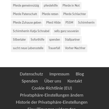
Pferde gemeinnützig
pferdehilfe
Pferde in Not
Pferde Patenschaft
Pferde retten
Pferde Schlachter
Pferde Zuhause geben
Pferd Hilde
PSSM
Schirmherrin
Schirmherrin Katja Schnabel
selly ganz souverän
Silbertaler
Soforthilfe
spenden
Stallpartner
sucht neue Lebensstelle
Trauerfall
Vorher-Nachher
Datenschutz
Impressum
Blog
Spenden
Über uns
Kontakt
Cookie-Richtlinie (EU)
Privatsphäre-Einstellungen ändern
Historie der Privatsphäre-Einstellungen