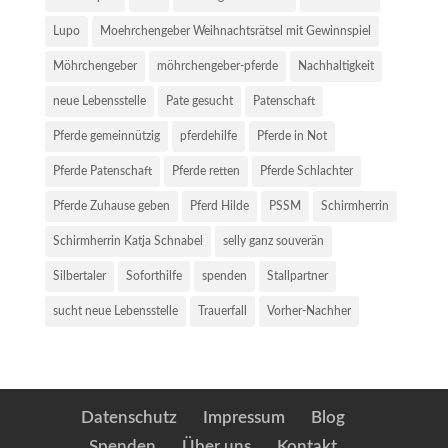
Lupo
Moehrchengeber Weihnachtsrätsel mit Gewinnspiel
Möhrchengeber
möhrchengeber-pferde
Nachhaltigkeit
neue Lebensstelle
Pate gesucht
Patenschaft
Pferde gemeinnützig
pferdehilfe
Pferde in Not
Pferde Patenschaft
Pferde retten
Pferde Schlachter
Pferde Zuhause geben
Pferd Hilde
PSSM
Schirmherrin
Schirmherrin Katja Schnabel
selly ganz souverän
Silbertaler
Soforthilfe
spenden
Stallpartner
sucht neue Lebensstelle
Trauerfall
Vorher-Nachher
Datenschutz
Impressum
Blog
Spenden
Über uns
Kontakt