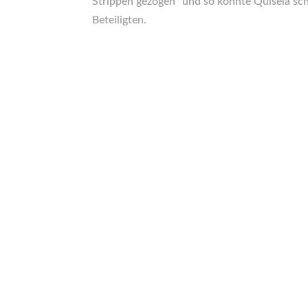
Strippen gezogen“ und so konnte Quisela sche
Beteiligten.