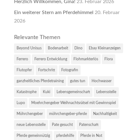
Herzlich Willkommen, Gina!
23. Februar 2026
Ein weiterer Stern am Pferdehimmel
20. Februar
2026
Relevante Themen
Beyond Unisus
Bodenarbeit
Dino
Ebay Kleinanzeigen
Ferrero
Ferrero Entwicklung
Flohmarkterlös
Flora
Flutopfer
Fortschritt
Fotografin
ganzheitliches Pferdetraining
gutes tun
Hochwasser
Katastrophe
Kuki
Lebensgemeinschaft
Lebensstelle
Lupo
Moehrchengeber Weihnachtsrätsel mit Gewinnspiel
Möhrchengeber
möhrchengeber-pferde
Nachhaltigkeit
neue Lebensstelle
Pate gesucht
Patenschaft
Pferde gemeinnützig
pferdehilfe
Pferde in Not