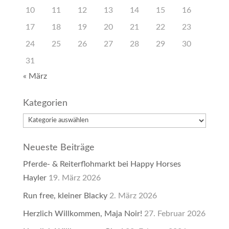
10
11
12
13
14
15
16
17
18
19
20
21
22
23
24
25
26
27
28
29
30
31
« März
Kategorien
Kategorien
Neueste Beiträge
Pferde- & Reiterflohmarkt bei Happy Horses
Hayler
19. März 2026
Run free, kleiner Blacky
2. März 2026
Herzlich Willkommen, Maja Noir!
27. Februar 2026