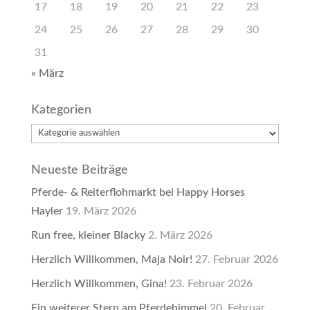
17
18
19
20
21
22
23
24
25
26
27
28
29
30
31
« März
Kategorien
Kategorien
Neueste Beiträge
Pferde- & Reiterflohmarkt bei Happy Horses
Hayler
19. März 2026
Run free, kleiner Blacky
2. März 2026
Herzlich Willkommen, Maja Noir!
27. Februar 2026
Herzlich Willkommen, Gina!
23. Februar 2026
Ein weiterer Stern am Pferdehimmel
20. Februar