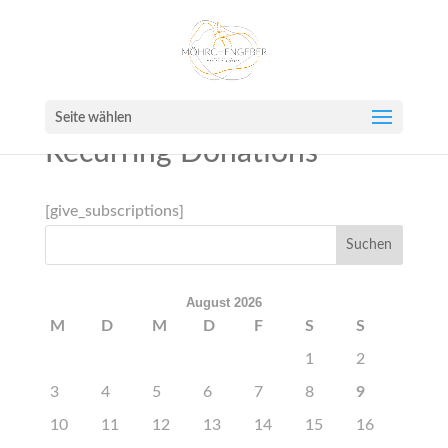
Seite wählen
Recurring Donations
[give_subscriptions]
August 2026
M
D
M
D
F
S
S
1
2
3
4
5
6
7
8
9
10
11
12
13
14
15
16