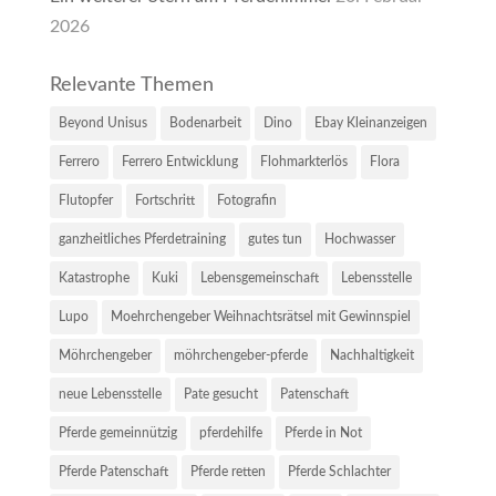
2026
Relevante Themen
Beyond Unisus
Bodenarbeit
Dino
Ebay Kleinanzeigen
Ferrero
Ferrero Entwicklung
Flohmarkterlös
Flora
Flutopfer
Fortschritt
Fotografin
ganzheitliches Pferdetraining
gutes tun
Hochwasser
Katastrophe
Kuki
Lebensgemeinschaft
Lebensstelle
Lupo
Moehrchengeber Weihnachtsrätsel mit Gewinnspiel
Möhrchengeber
möhrchengeber-pferde
Nachhaltigkeit
neue Lebensstelle
Pate gesucht
Patenschaft
Pferde gemeinnützig
pferdehilfe
Pferde in Not
Pferde Patenschaft
Pferde retten
Pferde Schlachter