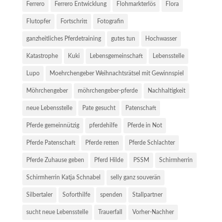
Ferrero
Ferrero Entwicklung
Flohmarkterlös
Flora
Flutopfer
Fortschritt
Fotografin
ganzheitliches Pferdetraining
gutes tun
Hochwasser
Katastrophe
Kuki
Lebensgemeinschaft
Lebensstelle
Lupo
Moehrchengeber Weihnachtsrätsel mit Gewinnspiel
Möhrchengeber
möhrchengeber-pferde
Nachhaltigkeit
neue Lebensstelle
Pate gesucht
Patenschaft
Pferde gemeinnützig
pferdehilfe
Pferde in Not
Pferde Patenschaft
Pferde retten
Pferde Schlachter
Pferde Zuhause geben
Pferd Hilde
PSSM
Schirmherrin
Schirmherrin Katja Schnabel
selly ganz souverän
Silbertaler
Soforthilfe
spenden
Stallpartner
sucht neue Lebensstelle
Trauerfall
Vorher-Nachher