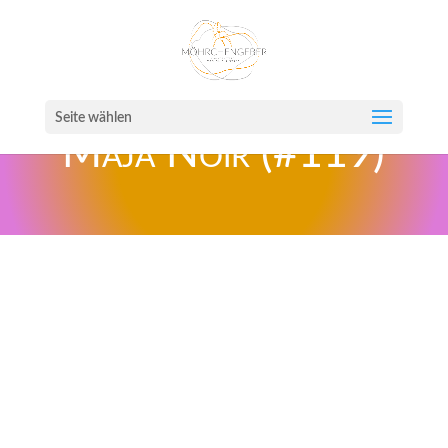
Seite wählen
Maja Noir (#119)