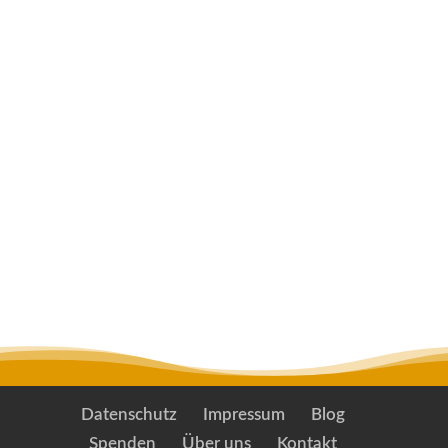
nur mit leichtem Reitergewicht belastbar.
Gesundheitszustand:
Maja Noir war bei
ihrer Ankunft körperlich in einem guten
Zustand und sehr gepflegt. Innerlich war
sie jedoch sehr aufgeregt und hat einige
Wochen gebraucht, um gut anzukommen.
Die Stute leidet unter Stoffwechsel-
Erkrankungen (vermutlich EMS und
Cushing) und hatte in der Vergangenheit
bereits Hufrehe.
Datenschutz
Impressum
Blog
Spenden
Über uns
Kontakt