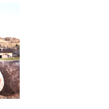
PFERD
BESCHREIBUNG
Rasse:
Criollo
PLZ:
63XXX
Alter:
geboren 2000
Geschlecht:
Wallach
Größe/Stockmaß:
150 cm
Farbe:
Rappe, ein blaues Auge
Reitbar:
Arthrose, daher vermutlich alte
Gesundheitszustand:
Bonito ist etwas 