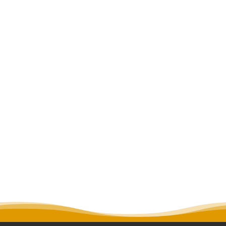
Alter einen Befund an den
Sprunggelenken. Zur Zeit geht er nicht
lahm.