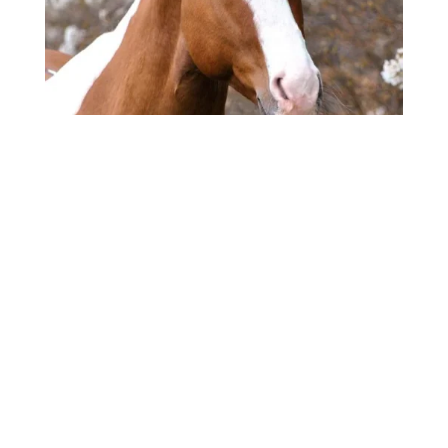
PFERD
BESCHREIBUNG
GESCHICHTE
Rasse:
Paint Horse
Standort:
PLZ 72xxx
Alter:
geboren 2015